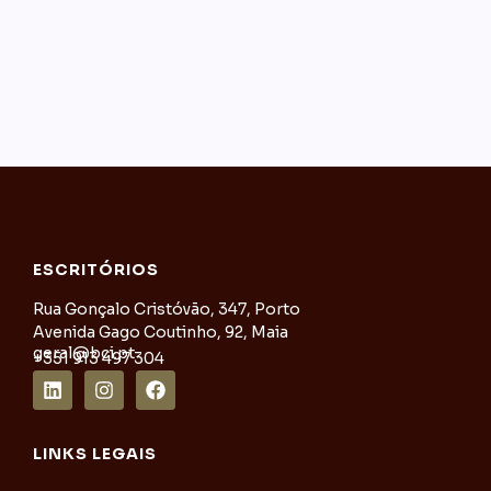
ESCRITÓRIOS
Rua Gonçalo Cristóvão, 347, Porto
Avenida Gago Coutinho, 92, Maia
geral@bci.pt
+351 913 497 304
LINKS LEGAIS